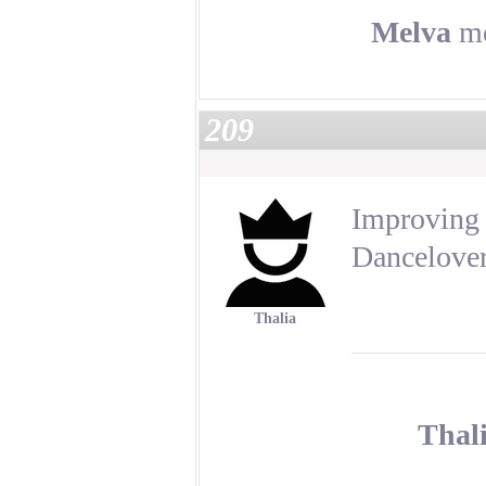
Melva
me
209
Improving
Dancelover
Thalia
Thal