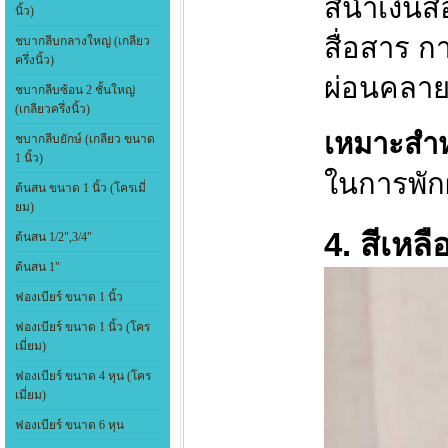
สีน้ำเงิน
นิ้ว)
สื่อสาร ก
ชบากลีบกลางใหญ่ (เกลียว
ครึ่งนิ้ว)
ผ่อนคลา
ชบากลีบซ้อน 2 ชั้นใหญ่
(เกลียวครึ่งนิ้ว)
เหมาะสำห
ชบากลีบยักษ์ (เกลียว ขนาด
1 นิ้ว)
ในการพั
ต้นสน ขนาด 1 นิ้ว (โครเมี่
ยม)
4. สีเหลื
ต้นสน 1/2",3/4"
ต้นสน 1"
ฟองเบียร์ ขนาด 1 นิ้ว
ฟองเบียร์ ขนาด 1 นิ้ว (โคร
เมี่ยม)
ฟองเบียร์ ขนาด 4 หุน (โคร
เมี่ยม)
ฟองเบียร์ ขนาด 6 หุน