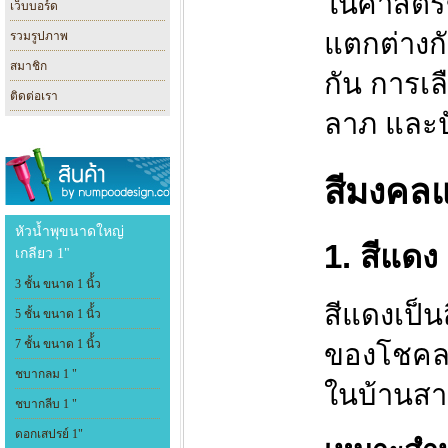
ในศาสตร์ข
เว็บบอร์ด
แตกต่างก
รวมรูปภาพ
สมาชิก
กัน การเล
ติดต่อเรา
ลาภ และปั
สีมงคล
หัวน้ำพุขนาดใหญ่
1. สีแดง
เกลียว 1"
3 ชั้น ขนาด 1 นิ้้ว
สีแดงเป็น
5 ชั้น ขนาด 1 นิ้้ว
7 ชั้น ขนาด 1 นิ้้ว
ของโชคลา
ชบากลม 1 "
ในบ้านสา
ชบากลีบ 1 "
ดอกเสปรย์ 1"