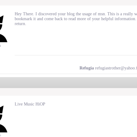
Hey There. I discovered your blog the usage of msn. This is a really wel
bookmark it and come back to read more of your helpful information. T
return.
a
Refugia
refugiastrother@yahoo.f
Live Music HiOP
r