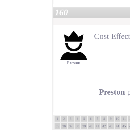
160
Cost Eff
Preston
Preston
1
2
3
4
5
6
7
8
9
10
11
35
36
37
38
39
40
41
42
43
44
45