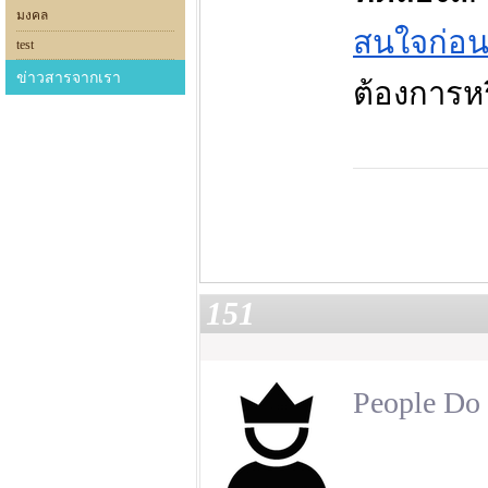
มงคล
สนใจก่อนต
test
ข่าวสารจากเรา
ต้องการหร
151
People D