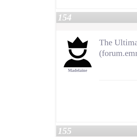
154
The Ultim
(forum.em
Madelaine
155