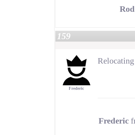
Ro
159
Relocatin
Frederic
Frederic
f