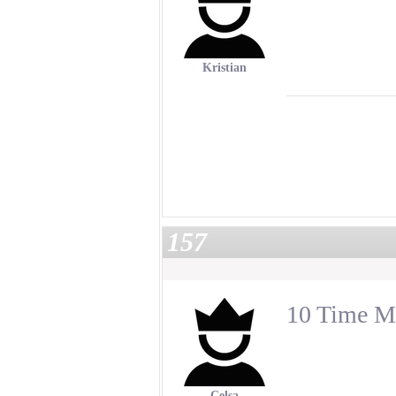
Kristian
157
10 Time 
Celsa