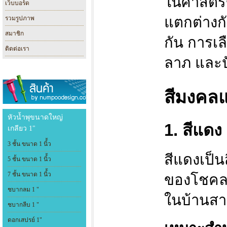
ในศาสตร์ข
เว็บบอร์ด
แตกต่างก
รวมรูปภาพ
สมาชิก
กัน การเล
ติดต่อเรา
ลาภ และปั
สีมงคล
หัวน้ำพุขนาดใหญ่
1. สีแดง
เกลียว 1"
3 ชั้น ขนาด 1 นิ้้ว
สีแดงเป็น
5 ชั้น ขนาด 1 นิ้้ว
7 ชั้น ขนาด 1 นิ้้ว
ของโชคลา
ชบากลม 1 "
ในบ้านสา
ชบากลีบ 1 "
ดอกเสปรย์ 1"