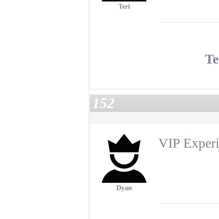
Teri
Te
152
VIP Exp
Dyan